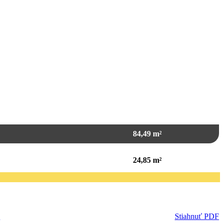
84,49
m²
24,85
m²
y
Stiahnuť PDF