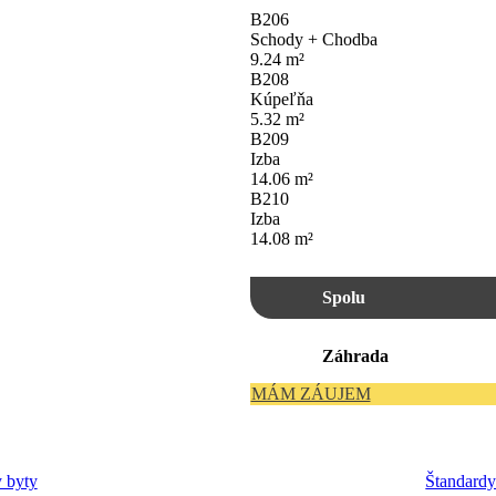
B206
Schody + Chodba
9.24
m²
B208
Kúpeľňa
5.32
m²
B209
Izba
14.06
m²
B210
Izba
14.08
m²
Spolu
Záhrada
MÁM ZÁUJEM
 byty
Štandard