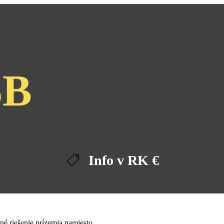
5B
Info v RK
€
čné riešenie prízemia namiesto