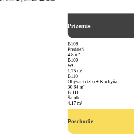
Prízemie
B108
Predsieň
4.8
m²
B109
WC
1.75
m²
B110
Obývacia izba + Kuchyňa
30.64
m²
B 111
Šatník
4.17
m²
Poschodie