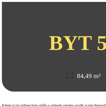
BYT
84,49
m²
Klient si pri výbere bytu môže v prípade záujmu zvoliť aj iné dispozi